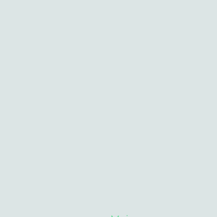
außerhalb der
regelmäßigen
Vorsorgetermine gebe ich
Ihnen gerne diesen Raum
für Fragen und
Informationen sowie Ihre
kleineren und größeren
Sorgen und körperlichen
Beschwerden. Die
Krankenkassen kommen
für die Kosten dieser
Hebammenhilfe auf.
Wenn Sie es wünschen,
erläutere ich Ihnen auch
gerne die Eintragungen im
Mutterpass und gebe
Tipps zur gesunden
Lebensweise, z.B. im
Hinblick auf die Ernährung
und Bewegung.