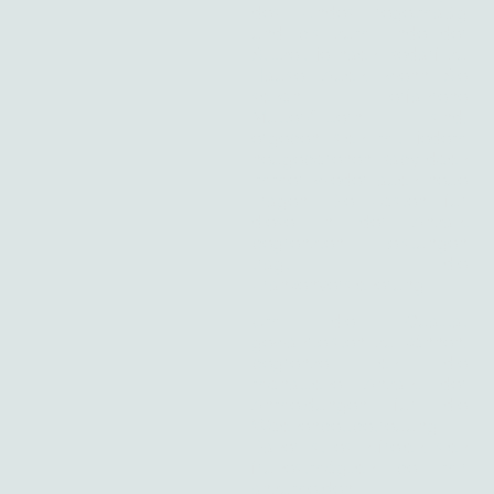
des Kindes regelmäßig
und bis zum Ende der
Stillzeit je nach Bedarf zu
Hause. Auch, wenn Sie
schon erfahrene
Mutter/Eltern sind,
ergeben sich mit jedem
neugeborenen Baby doch
immer wieder auch neue
Fragen. Die Kosten für
diese in der Anzahl
begrenzten Leistungen
trägt die
Krankenversicherung.
Um die Qualität
gewährleisten zu können,
begrenze ich die
monatliche Anzahl der
Anmeldungen für die
Wochenbettbetreuung.
Daher ist es hilfreich, sich
frühestmöglich bei mir
anzumelden.