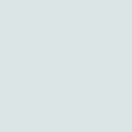
Telefonisch vereinbaren
wir einen Termin für ein
Vorgespräch, in dem wir
uns kennenlernen können.
Ich erläutere Ihnen dabei
meine Aufgaben als
Hebamme und Sie können
mir Ihre Wünsche an eine
Betreuung nennen.
Hebammen sind durch
ihre Qualifikation die
einzigen Bezugspersonen,
die nach der Geburt
sowohl Ihnen als Mutter,
als auch Ihrem Kind
fachkompetent zur Seite
steht.