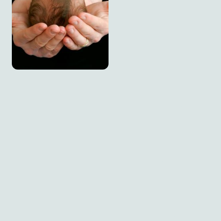
Wochenbett gern
persönliche Betreuung
und Beratung an rund um
die Themen
psychische und
physische
Veränderungen nach
der Geburt
Heilung von
Geburtsverletzungen
Stillen und Abstillen
Neugeborenenpfleg
e
Entwicklung des
Neugeborenen
das Leben mit einem
neuen Mitbewohner
Anlaufstellen und
Kurse
Hierfür besuche ich Sie
nach Absprache in den
ersten zehn Lebenstagen