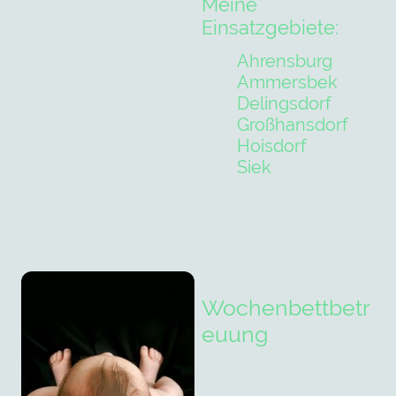
Meine
Einsatzgebiete:
Ahrensburg
Ammersbek
Delingsdorf
Großhansdorf
Hoisdorf
Siek
Wochenbettbetr
euung
I
ch biete Ihnen im