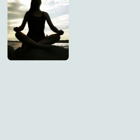
Da die Zeit der
Vorsorgeuntersuchungen
bei Ihrer Frauenärztin oder
Ihrem Frauenarzt immer
recht knapp bemessen ist,
bleibt meist wenig Raum
für die Fragen des
alltäglichen Lebens als
Schwangere. Vielleicht
sind Ihnen auch einige
Themen unangenehm,
weil Sie denken, dass man
diese Dinge doch selbst
wissen müsste und Sie die
kostbare Zeit in der
Arztpraxis nicht mit
vermeintlich
„Belanglosem“ vertun
wollen.
In einem persönlichen und
vertraulichen Gespräch